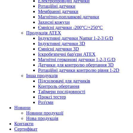
Електропровідні датчики
Ротаційні датчики
Мембранні датчики
Магнітно-поплавкові датчики
Захисні кожухи
Ємнісні датчики -200°C/+250°C
Продукція ATEX
Індуктивні датчики Namur 1-2-3 G/D
Індуктивні датчики 3D
Ємнісні датчики 3D
Іскробезпечні бар'єри ATEX
Магнітні герконові датчики 1-2-3 G/D
Датчики для контролю обертання 3D
Ротаційні датчики контролю рівня 1-2D
Інша продукція
Підсилювачі для датчиків
Контроль обертання
Таймери послідовності
Проксі тестер
Роз'єми
Новини
Новини продукції
Нова продукція
Контакти
Сертифікат