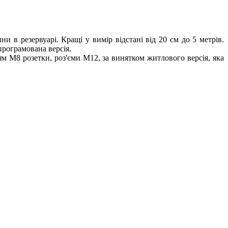
и в резервуарі. Кращі у вимір відстані від 20 см до 5 метрів.
рограмована версія.
ям M8 розетки, роз'єми М12, за винятком житлового версія, яка