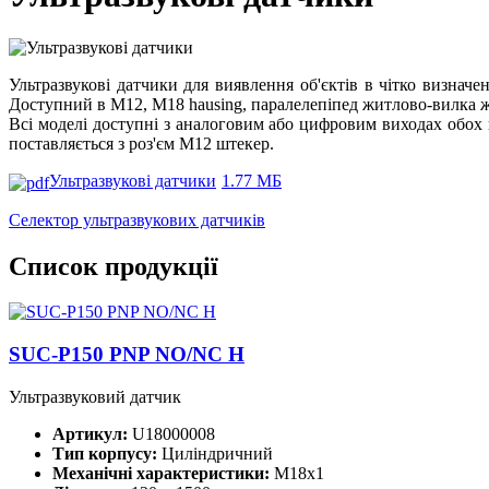
Ультразвукові датчики для виявлення об'єктів в чітко визначе
Доступний в М12, М18 hausing, паралелепіпед житлово-вилка ж
Всі моделі доступні з аналоговим або цифровим виходах обох в
поставляється з роз'єм M12 штекер.
Ультразвукові датчики
1.77 МБ
Селектор ультразвукових датчиків
Список продукції
SUC-P150 PNP NO/NC H
Ультразвуковий датчик
Артикул:
U18000008
Тип корпусу:
Циліндричний
Механічні характеристики:
M18x1