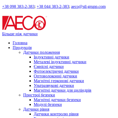
+38 098 383-2-383
;
+38 044 383-2-383
;
aeco@stl-grupp.com
Більше ніж датчики
Головна
Продукція
Датчики положення
Індуктивні датчики
Металеві індуктивні датчики
Ємнісні датчики
Фотоелектричні датчики
Оптоволоконні датчики
Магнітні герконові датчики
Ультразвукові датчики
Магнітні датчики для циліндрів
Пристрої безпеки
Магнітні датчики безпеки
Модулі безпеки
Датчики рівня
Датчики контролю рівня