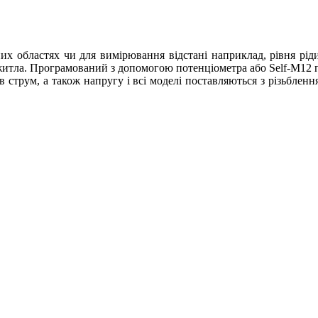
них областях чи для вимірювання відстані наприклад, рівня рідин
итла. Програмований з допомогою потенціометра або Self-М12 п
 струм, а також напругу і всі моделі поставляються з різьбленн