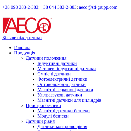
+38 098 383-2-383
;
+38 044 383-2-383
;
aeco@stl-grupp.com
Більше ніж датчики
Головна
Продукція
Датчики положення
Індуктивні датчики
Металеві індуктивні датчики
Ємнісні датчики
Фотоелектричні датчики
Оптоволоконні датчики
Магнітні герконові датчики
Ультразвукові датчики
Магнітні датчики для циліндрів
Пристрої безпеки
Магнітні датчики безпеки
Модулі безпеки
Датчики рівня
Датчики контролю рівня