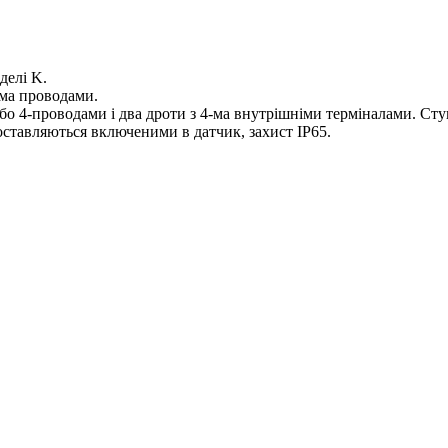
делі K.
рма проводами.
або 4-проводами і два дроти з 4-ма внутрішніми терміналами. Сту
оставляються включеними в датчик, захист IP65.