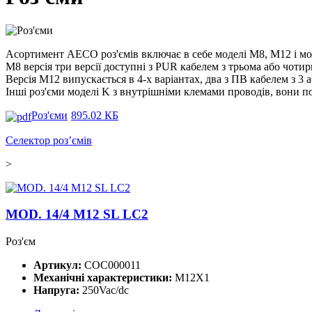
Асортимент AECO роз'ємів включає в себе моделі M8, M12 і мо
М8 версія три версії доступні з PUR кабелем з трьома або чоти
Версія M12 випускається в 4-х варіантах, два з ПВ кабелем з 3 
Інші роз'єми моделі K з внутрішніми клемами проводів, вони п
Роз'єми
895.02 КБ
Селектор роз’ємів
>
MOD. 14/4 M12 SL LC2
Роз'єм
Артикул:
COC000011
Механічні характеристики:
M12X1
Напруга:
250Vac/dc