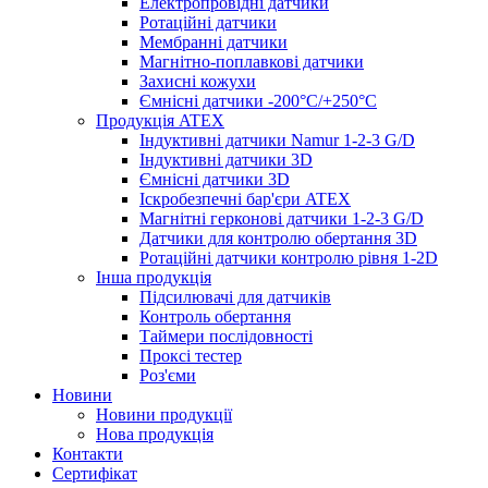
Електропровідні датчики
Ротаційні датчики
Мембранні датчики
Магнітно-поплавкові датчики
Захисні кожухи
Ємнісні датчики -200°C/+250°C
Продукція ATEX
Індуктивні датчики Namur 1-2-3 G/D
Індуктивні датчики 3D
Ємнісні датчики 3D
Іскробезпечні бар'єри ATEX
Магнітні герконові датчики 1-2-3 G/D
Датчики для контролю обертання 3D
Ротаційні датчики контролю рівня 1-2D
Інша продукція
Підсилювачі для датчиків
Контроль обертання
Таймери послідовності
Проксі тестер
Роз'єми
Новини
Новини продукції
Нова продукція
Контакти
Сертифікат