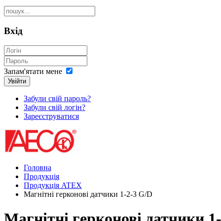
Вхід
Запам'ятати мене
Увійти
Забули свій пароль?
Забули свій логін?
Зареєструватися
Головна
Продукція
Продукція ATEX
Магнітні герконові датчики 1-2-3 G/D
Магнітні герконові датчики 1