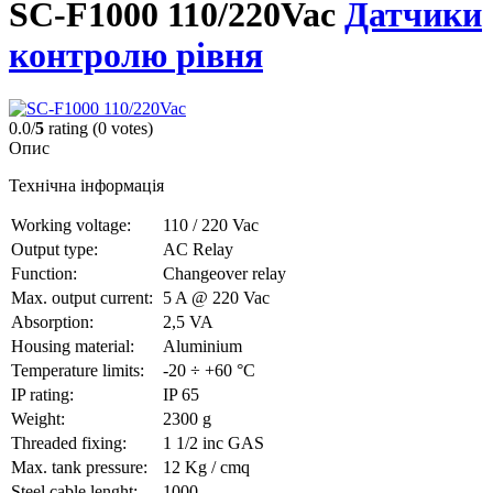
SC-F1000 110/220Vac
Датчики
контролю рівня
0.0/
5
rating (0 votes)
Опис
Технічна інформація
Working voltage:
110 / 220 Vac
Output type:
AC Relay
Function:
Changeover relay
Max. output current:
5 A @ 220 Vac
Absorption:
2,5 VA
Housing material:
Aluminium
Temperature limits:
-20 ÷ +60 °C
IP rating:
IP 65
Weight:
2300 g
Threaded fixing:
1 1/2 inc GAS
Max. tank pressure:
12 Kg / cmq
Steel cable lenght:
1000