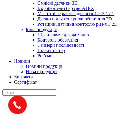
Ємнісні датчики 3D
Іскробезпечні бар'єри ATEX
Магнітні герконові датчики 1-2-3 G/D
Датчики для контролю обертання 3D
Ротаційні датчики контролю рівня 1-2D
Інша продукція
Підсилювачі для датчиків
Контроль обертання
Таймери послідовності
Проксі тестер
Роз'єми
Новини
Новини продукції
Нова продукція
Контакти
Сертифікат