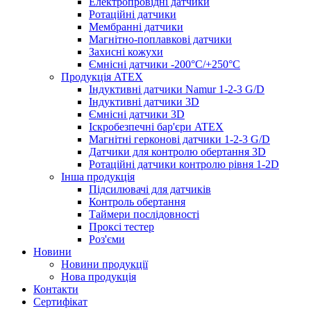
Електропровідні датчики
Ротаційні датчики
Мембранні датчики
Магнітно-поплавкові датчики
Захисні кожухи
Ємнісні датчики -200°C/+250°C
Продукція ATEX
Індуктивні датчики Namur 1-2-3 G/D
Індуктивні датчики 3D
Ємнісні датчики 3D
Іскробезпечні бар'єри ATEX
Магнітні герконові датчики 1-2-3 G/D
Датчики для контролю обертання 3D
Ротаційні датчики контролю рівня 1-2D
Інша продукція
Підсилювачі для датчиків
Контроль обертання
Таймери послідовності
Проксі тестер
Роз'єми
Новини
Новини продукції
Нова продукція
Контакти
Сертифікат