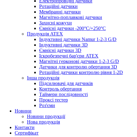
Електропровідні датчики
Ротаційні датчики
Мембранні датчики
Магнітно-поплавкові датчики
Захисні кожухи
Ємнісні датчики -200°C/+250°C
Продукція ATEX
Індуктивні датчики Namur 1-2-3 G/D
Індуктивні датчики 3D
Ємнісні датчики 3D
Іскробезпечні бар'єри ATEX
Магнітні герконові датчики 1-2-3 G/D
Датчики для контролю обертання 3D
Ротаційні датчики контролю рівня 1-2D
Інша продукція
Підсилювачі для датчиків
Контроль обертання
Таймери послідовності
Проксі тестер
Роз'єми
Новини
Новини продукції
Нова продукція
Контакти
Сертифікат