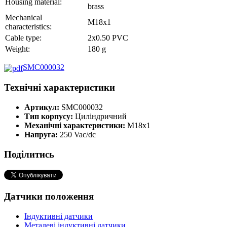
Housing material:
brass
Mechanical
M18x1
characteristics:
Cable type:
2x0.50 PVC
Weight:
180 g
SMC000032
Технічні характеристики
Артикул:
SMC000032
Тип корпусу:
Циліндричний
Механічні характеристики:
M18x1
Напруга:
250 Vac/dc
Поділитись
Датчики положення
Індуктивні датчики
Металеві індуктивні датчики