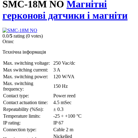
SMC-18M NO
Магнітні
герконові датчики і магніти
0.0/
5
rating (0 votes)
Опис
Технічна інформація
Max. switching voltage:
250 Vac/dc
Max switching current:
3 A
Max. switching power:
120 W/VA
Max. switching
150 Hz
frequency:
Contact type:
Power reed
Contact actuation time:
4.5 mSec
Repeatability (%Sn):
± 0.3
Temperature limits:
-25 ÷ +100 °C
IP rating:
IP 67
Connection type:
Cable 2 m
Nickelled