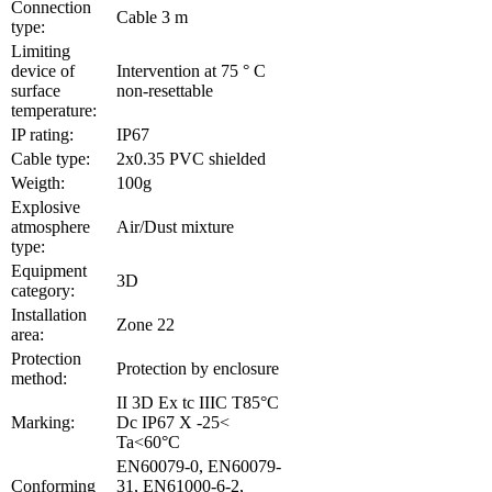
Connection
Cable 3 m
type:
Limiting
device of
Intervention at 75 ° C
surface
non-resettable
temperature:
IP rating:
IP67
Cable type:
2x0.35 PVC shielded
Weigth:
100g
Explosive
atmosphere
Air/Dust mixture
type:
Equipment
3D
category:
Installation
Zone 22
area:
Protection
Protection by enclosure
method:
II 3D Ex tc IIIC T85°C
Marking:
Dc IP67 X -25<
Ta<60°C
EN60079-0, EN60079-
Conforming
31, EN61000-6-2,