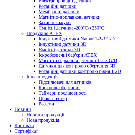
Електропровідні датчики
Ротаційні датчики
Мембранні датчики
Магнітно-поплавкові датчики
Захисні кожухи
Ємнісні датчики -200°C/+250°C
Продукція ATEX
Індуктивні датчики Namur 1-2-3 G/D
Індуктивні датчики 3D
Ємнісні датчики 3D
Іскробезпечні бар'єри ATEX
Магнітні герконові датчики 1-2-3 G/D
Датчики для контролю обертання 3D
Ротаційні датчики контролю рівня 1-2D
Інша продукція
Підсилювачі для датчиків
Контроль обертання
Таймери послідовності
Проксі тестер
Роз'єми
Новини
Новини продукції
Нова продукція
Контакти
Сертифікат