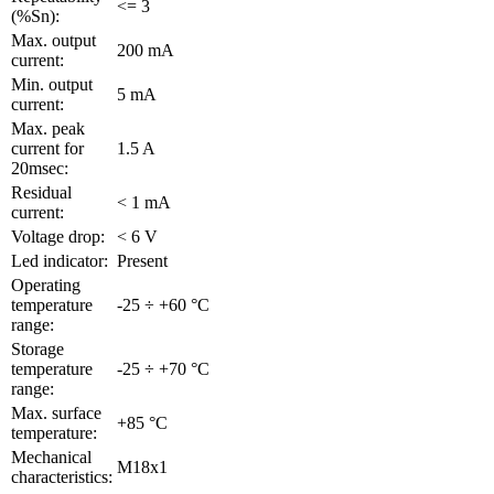
<= 3
(%Sn):
Max. output
200 mA
current:
Min. output
5 mA
current:
Max. peak
current for
1.5 A
20msec:
Residual
< 1 mA
current:
Voltage drop:
< 6 V
Led indicator:
Present
Operating
temperature
-25 ÷ +60 °C
range:
Storage
temperature
-25 ÷ +70 °C
range:
Max. surface
+85 °C
temperature:
Mechanical
M18x1
characteristics: