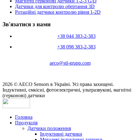
Магнітні герконові датчики 1-2-3 G/D
Датчики для контролю обертання 3D
Ротаційні датчики контролю рівня 1-2D
Зв'язатися з нами
+38 044 383-2-383
+38 098 383-2-383
aeco@stl-grupp.com
2026 © AECO Sensors в Україні. Усі права захищені.
Індуктивні, ємкісні, фотоелектричні, ультразвукові, магнітні
(герконові) датчики
Головна
Продукція
Датчики положення
Індуктивні датчики
Металеві індуктивні датчики