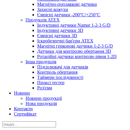
Магнітно-поплавкові датчики
Захисні кожухи
Ємнісні датчики -200°C/+250°C
Продукція ATEX
Індуктивні датчики Namur 1-2-3 G/D
Індуктивні датчики 3D
Ємнісні датчики 3D
Іскробезпечні бар'єри ATEX
Магнітні герконові датчики 1-2-3 G/D
Датчики для контролю обертання 3D
Ротаційні датчики контролю рівня 1-2D
Інша продукція
Підсилювачі для датчиків
Контроль обертання
Таймери послідовності
Проксі тестер
Роз'єми
Новини
Новини продукції
Нова продукція
Контакти
Сертифікат